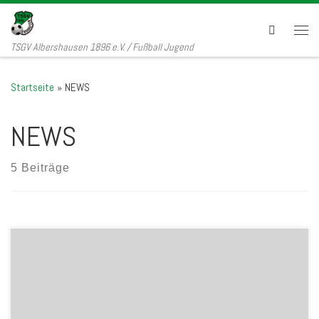
Zum Inhalt springen
Search
Men
TSGV Albershausen 1896 e.V. / Fußball Jugend
Startseite
»
NEWS
NEWS
5 Beiträge
Für die Fußballjugend gibt es dieses Jahr schon früher Geschenke
in der Weihnachtszeit. Das Unternehmen BWK GmbH
Unternehmensbeteiligungsgesellschaft spendet der Jugend