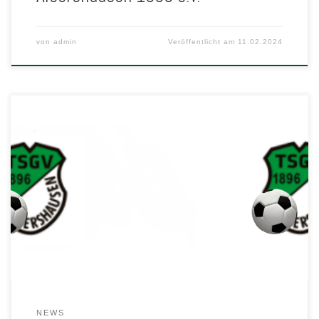
von
admin
Veröffentlicht am
11.02.2024
Wir haben nun unsere Trainingszeiten und Ansprechpartner online:
Mannschaften – TSGV Albershausen 1896 e.V. / Fußball Jugend
(fussball-jugenden.de)
NEWS