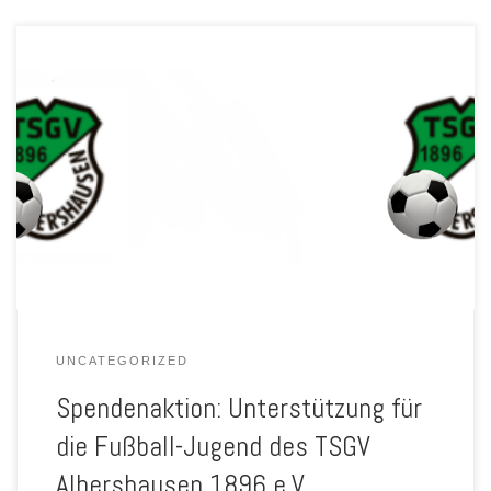
Hallo Miteinander, in unserer Fußball-Jugend ist in den letzten
Monaten viel passiert. Nach unserer Neuausrichtung im Sommer
hatten wir den Fokus auf ein einheitliches Bild gelegt. Im nächsten
Schritt möchten wir für die Kinder die Trainingsmöglichkeiten
verbessern. Da unsere Ausrüstung schon ein wenig in die Jahre
gekommen ist, wollen wir […]
UNCATEGORIZED
Spendenaktion: Unterstützung für
die Fußball-Jugend des TSGV
Albershausen 1896 e.V.