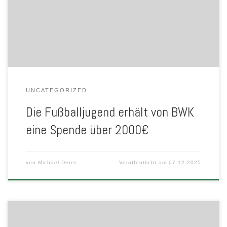
2000€. Vielen Dank für diese großzügige Spende und besonderen
Dank an Martin De Vries, der uns dies ermöglichte. Wir bedanken
uns bei allen Gönnern , Sponsoren und Familien für […]
UNCATEGORIZED
Die Fußballjugend erhält von BWK
eine Spende über 2000€
von
Michael Derer
Veröffentlicht am
07.12.2025